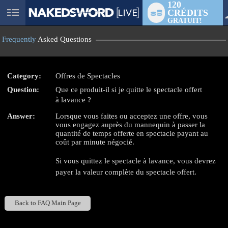
120
CRÉDITS
User
GRATUIT!
status
Frequently
Asked Questions
Category:
Offres de Spectacles
Question:
Que ce produit-il si je quitte le spectacle offert
LIMITED TIME OFFER!
à lavance ?
Answer:
Lorsque vous faites ou acceptez une offre, vous
vous engagez auprès du mannequin à passer la
quantité de temps offerte en spectacle payant au
coût par minute négocié.
Si vous quittez le spectacle à lavance, vous devrez
payer la valeur complète du spectacle offert.
Back to FAQ Main Page