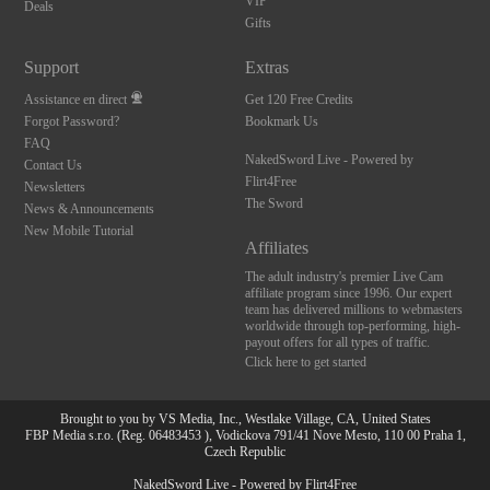
VIP
Deals
Gifts
Support
Extras
Assistance en direct
Get 120 Free Credits
Forgot Password?
Bookmark Us
FAQ
NakedSword Live - Powered by
Contact Us
Flirt4Free
Newsletters
The Sword
News & Announcements
New Mobile Tutorial
Affiliates
The adult industry's premier Live Cam
affiliate program since 1996. Our expert
team has delivered millions to webmasters
worldwide through top-performing, high-
payout offers for all types of traffic.
Click here to get started
Brought to you by VS Media, Inc., Westlake Village, CA, United States
FBP Media s.r.o. (Reg. 06483453 ), Vodickova 791/41 Nove Mesto, 110 00 Praha 1,
Czech Republic
NakedSword Live - Powered by Flirt4Free