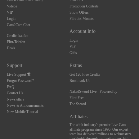
Watch What's Hot Today
Fanclubs
Videos
Promotion Contests
VIP
Show Offers
Login
Flirt des Monats
Cam2Cam Chat
Account Info
Credits kaufen
Login
Flirt-Telefon
VIP
Deals
Gifts
Support
Extras
Live Support
Get 120 Free Credits
Forgot Password?
Bookmark Us
FAQ
NakedSword Live - Powered by
Contact Us
Flirt4Free
Newsletters
The Sword
News & Announcements
New Mobile Tutorial
Affiliates
The adult industry's premier Live Cam
affiliate program since 1996. Our expert
team has delivered millions to webmasters
worldwide through top-performing, high-