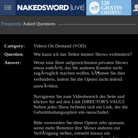
120
GRATIS
User
CREDITS!
status
Frequently
Asked Questions
Category:
Videos On Demand (VOD)
Question:
Wie kann ich das Teilen meiner Shows verhindern?
LIMITED TIME OFFER!
Answer:
Wenn eine Ihrer aufgezeichneten privaten Shows
etwas enthÃ¤lt, das Sie anderen Kunden nicht
zugÃ¤nglich machen wollen, kÃ¶nnen Sie dies
verhindern, indem Sie die Option nicht teilenâ
auswÃ¤hlen.
Navigieren Sie zum Videobereich der Seite und
klicken Sie auf den Link DIRECTOR'S VAULT.
Neben jeder Show befindet sich ein Link, der die
Geheimhaltungsoption ein-/ausschaltet.
Bitte verwenden Sie diese Option sehr sparsam,
wenn mehr Benutzer ihre Shows anderen zur
VerfÃ¼gung stellen, entsteht daraus ein