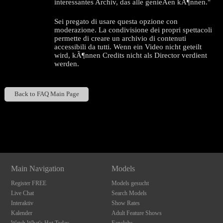
interessantes Archiv, das alle genieÃen kÃ¶nnen."
Sei pregato di usare questa opzione con
moderazione. La condivisione dei propri spettacoli
permette di creare un archivio di contenuti
accessibili da tutti. Wenn ein Video nicht geteilt
wird, kÃ¶nnen Credits nicht als Director verdient
werden.
Back to FAQ Main Page
120
Show
Show
Show
Show
DM
DM
DM
DM
F
R
E
E
C
R
E
DI
T
Main Navigation
Models
S
Register FREE
Models gesucht
Live Chat
Search Models
Interaktiv
Show Rates
Kalender
Adult Feature Shows