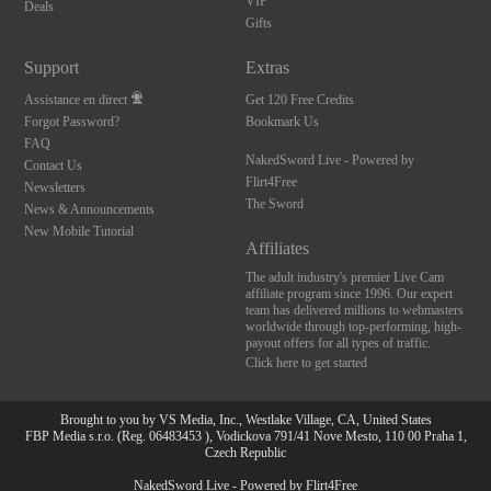
VIP
Deals
Gifts
Support
Extras
Assistance en direct
Get 120 Free Credits
Forgot Password?
Bookmark Us
FAQ
NakedSword Live - Powered by
Contact Us
Flirt4Free
Newsletters
The Sword
News & Announcements
New Mobile Tutorial
Affiliates
The adult industry's premier Live Cam
affiliate program since 1996. Our expert
team has delivered millions to webmasters
worldwide through top-performing, high-
payout offers for all types of traffic.
Click here to get started
Brought to you by VS Media, Inc., Westlake Village, CA, United States
FBP Media s.r.o. (Reg. 06483453 ), Vodickova 791/41 Nove Mesto, 110 00 Praha 1,
Czech Republic
NakedSword Live - Powered by Flirt4Free