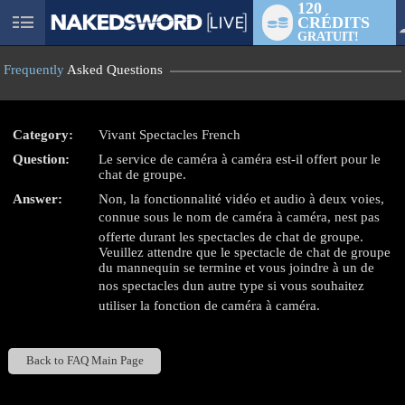
120
CRÉDITS
User
GRATUIT!
status
Frequently
Asked Questions
Category:
Vivant Spectacles French
Question:
Le service de caméra à caméra est-il offert pour le
LIMITED TIME OFFER!
chat de groupe.
Answer:
Non, la fonctionnalité vidéo et audio à deux voies,
connue sous le nom de caméra à caméra, nest pas
offerte durant les spectacles de chat de groupe.
Veuillez attendre que le spectacle de chat de groupe
du mannequin se termine et vous joindre à un de
nos spectacles dun autre type si vous souhaitez
utiliser la fonction de caméra à caméra.
Back to FAQ Main Page